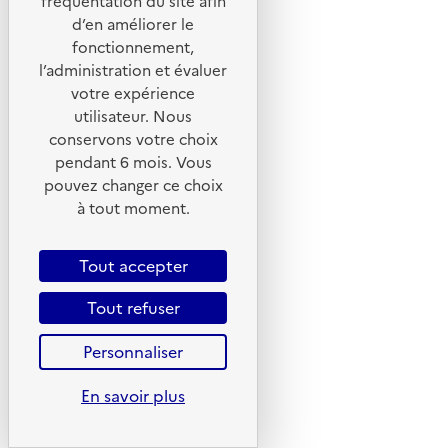
fréquentation du site afin
Linkedin
d’en améliorer le
Instagram
fonctionnement,
Youtube
l’administration et évaluer
votre expérience
Liens utiles
utilisateur. Nous
conservons votre choix
Portail de signalement
pendant 6 mois. Vous
Foire aux questions
pouvez changer ce choix
à tout moment.
Formulaire de contact
Presse
Tout accepter
Tout refuser
Plan du site
Personnaliser
Mentions légales
En savoir plus
CGU
CGV