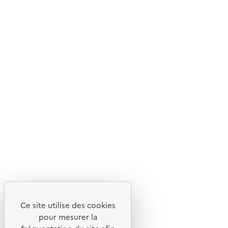
© 2026 ADEME - Tous droits réservés
Ce site internet est pensé et développé avec un objectif
d'écoconception.
En savoir plus sur l'écoconception du site
Suivez-nous
Flux RSS
Lettres d'information de l'ADEME
Ce site utilise des cookies
X
pour mesurer la