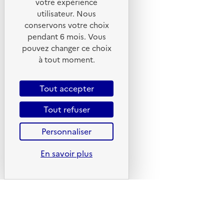
votre expérience
X
utilisateur. Nous
Linkedin
conservons votre choix
pendant 6 mois. Vous
Instagram
pouvez changer ce choix
Youtube
à tout moment.
Liens utiles
Tout accepter
Portail de signalement
Foire aux questions
Tout refuser
Formulaire de contact
Personnaliser
Presse
En savoir plus
Plan du site
Mentions légales