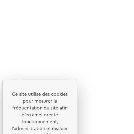
© 2026 ADEME - Tous droits réservés
Ce site internet est pensé et développé avec un objectif
d'écoconception.
Ce site utilise des cookies
En savoir plus sur l'écoconception du site
pour mesurer la
fréquentation du site afin
Suivez-nous
d’en améliorer le
Flux RSS
fonctionnement,
Lettres d'information de l'ADEME
l’administration et évaluer