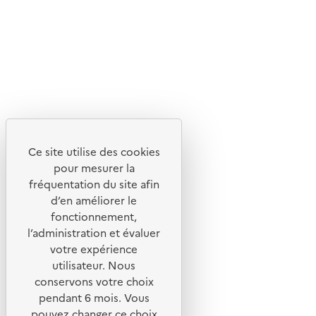
Ce site internet est pensé et développé avec un objectif
d'écoconception.
En savoir plus sur l'écoconception du site
Suivez-nous
Flux RSS
Lettres d'information de l'ADEME
Ce site utilise des cookies
X
pour mesurer la
Linkedin
fréquentation du site afin
Instagram
d’en améliorer le
fonctionnement,
Youtube
l’administration et évaluer
votre expérience
Liens utiles
utilisateur. Nous
Portail de signalement
conservons votre choix
pendant 6 mois. Vous
Foire aux questions
pouvez changer ce choix