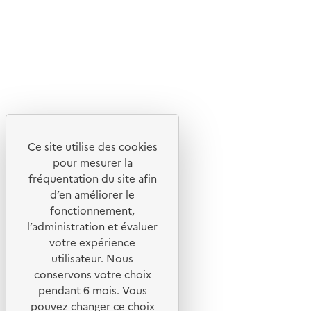
Ce site internet est pensé et développé avec un objectif
d'écoconception.
En savoir plus sur l'écoconception du site
Suivez-nous
Flux RSS
Lettres d'information de l'ADEME
Ce site utilise des cookies
X
pour mesurer la
Linkedin
fréquentation du site afin
Instagram
d’en améliorer le
fonctionnement,
Youtube
l’administration et évaluer
votre expérience
Liens utiles
utilisateur. Nous
Portail de signalement
conservons votre choix
pendant 6 mois. Vous
Foire aux questions
pouvez changer ce choix