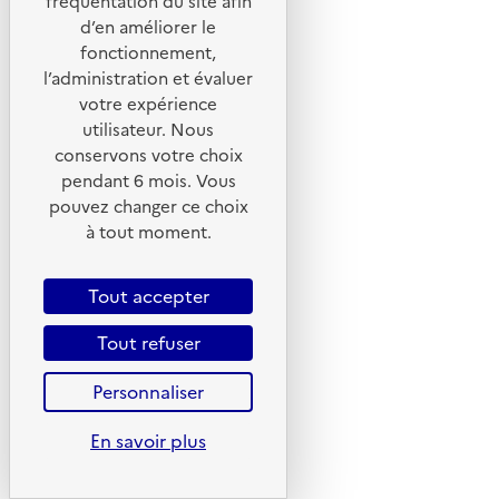
fréquentation du site afin
Instagram
d’en améliorer le
fonctionnement,
Youtube
l’administration et évaluer
votre expérience
Liens utiles
utilisateur. Nous
Portail de signalement
conservons votre choix
pendant 6 mois. Vous
Foire aux questions
pouvez changer ce choix
Formulaire de contact
à tout moment.
Presse
Tout accepter
Tout refuser
Plan du site
Personnaliser
Mentions légales
En savoir plus
CGU
CGV