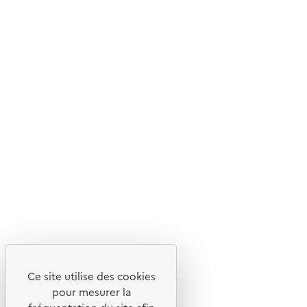
© 2026 ADEME - Tous droits réservés
Ce site internet est pensé et développé avec un objectif
d'écoconception.
En savoir plus sur l'écoconception du site
Suivez-nous
Flux RSS
Lettres d'information de l'ADEME
Ce site utilise des cookies
X
pour mesurer la
Linkedin