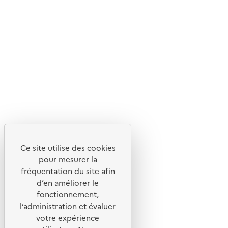
En savoir plus sur l'écoconception du site
Suivez-nous
Flux RSS
Lettres d'information de l'ADEME
X
Linkedin
Instagram
Youtube
Ce site utilise des cookies
Liens utiles
pour mesurer la
Portail de signalement
fréquentation du site afin
d’en améliorer le
Foire aux questions
fonctionnement,
Formulaire de contact
l’administration et évaluer
Presse
votre expérience