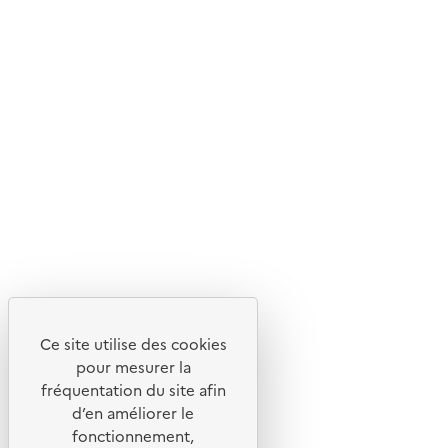
d'écoconception.
En savoir plus sur l'écoconception du site
Suivez-nous
Flux RSS
Lettres d'information de l'ADEME
X
Linkedin
Instagram
Youtube
Ce site utilise des cookies
Liens utiles
pour mesurer la
Portail de signalement
fréquentation du site afin
d’en améliorer le
Foire aux questions
fonctionnement,
Formulaire de contact