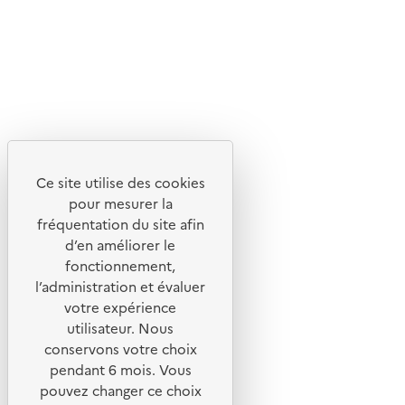
Flux RSS
Lettres d'information de l'ADEME
X
Linkedin
Instagram
Youtube
Ce site utilise des cookies
Liens utiles
pour mesurer la
Portail de signalement
fréquentation du site afin
d’en améliorer le
Foire aux questions
fonctionnement,
Formulaire de contact
l’administration et évaluer
Presse
votre expérience
utilisateur. Nous
conservons votre choix
pendant 6 mois. Vous
pouvez changer ce choix
Plan du site