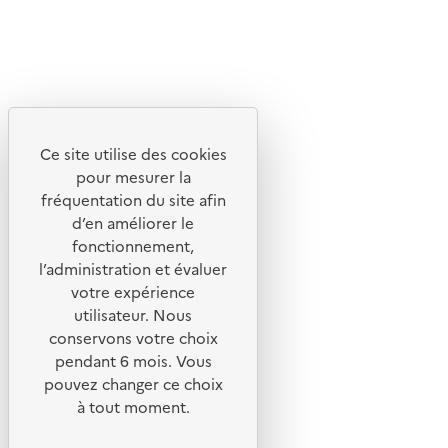
© 2026 ADEME - Tous droits réservés
Ce site internet est pensé et développé avec un objectif
d'écoconception.
Ce site utilise des cookies
En savoir plus sur l'écoconception du site
pour mesurer la
fréquentation du site afin
Suivez-nous
d’en améliorer le
Flux RSS
fonctionnement,
Lettres d'information de l'ADEME
l’administration et évaluer
votre expérience
X
utilisateur. Nous
Linkedin
conservons votre choix
pendant 6 mois. Vous
Instagram
pouvez changer ce choix
Youtube
à tout moment.
Liens utiles