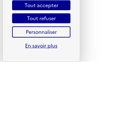
Tout accepter
Portail de signalement
Foire aux questions
Tout refuser
Formulaire de contact
Personnaliser
Presse
En savoir plus
Plan du site
Mentions légales
CGU
CGV
Politique des cookies
Données personnelles
Accessibilité : non conforme