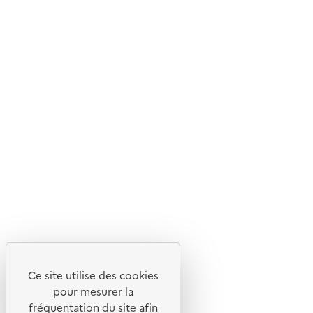
Ce site internet est pensé et développé avec un objectif
d'écoconception.
En savoir plus sur l'écoconception du site
Suivez-nous
Flux RSS
Lettres d'information de l'ADEME
X
Linkedin
Instagram
Youtube
Ce site utilise des cookies
Liens utiles
pour mesurer la
Portail de signalement
fréquentation du site afin