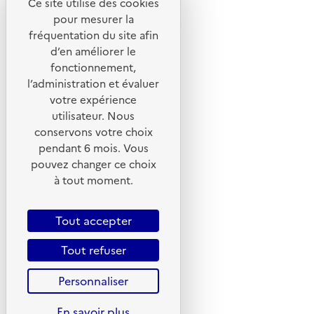
Ce site utilise des cookies
Liens utiles
pour mesurer la
Portail de signalement
fréquentation du site afin
d’en améliorer le
Foire aux questions
fonctionnement,
Formulaire de contact
l’administration et évaluer
Presse
votre expérience
utilisateur. Nous
conservons votre choix
pendant 6 mois. Vous
pouvez changer ce choix
Plan du site
à tout moment.
Mentions légales
CGU
Tout accepter
CGV
Tout refuser
Politique des cookies
Personnaliser
Données personnelles
Accessibilité : non conforme
En savoir plus