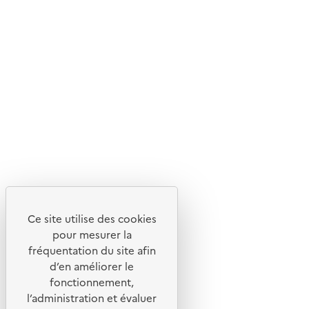
En savoir plus sur l'écoconception du site
Suivez-nous
Flux RSS
Lettres d'information de l'ADEME
X
Linkedin
Instagram
Youtube
Ce site utilise des cookies
Liens utiles
pour mesurer la
Portail de signalement
fréquentation du site afin
d’en améliorer le
Foire aux questions
fonctionnement,
Formulaire de contact
l’administration et évaluer