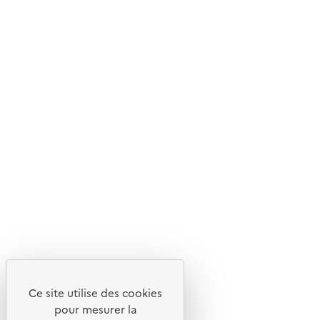
Mis en ligne le : 30/09/2025
Livraison gratuite
Livraison entre 3 et 5 jours
Découvrez
Notre site
Ce site utilise des cookies
pour mesurer la