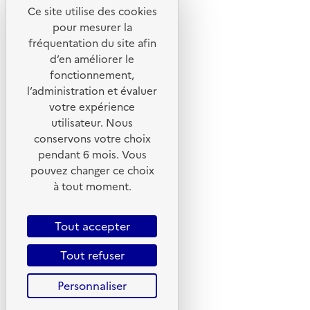
Ce site utilise des cookies
Liens utiles
pour mesurer la
Portail de signalement
fréquentation du site afin
d’en améliorer le
Foire aux questions
fonctionnement,
Formulaire de contact
l’administration et évaluer
Presse
votre expérience
utilisateur. Nous
conservons votre choix
pendant 6 mois. Vous
pouvez changer ce choix
Plan du site
à tout moment.
Mentions légales
CGU
Tout accepter
CGV
Tout refuser
Politique des cookies
Personnaliser
Données personnelles
Accessibilité : non conforme