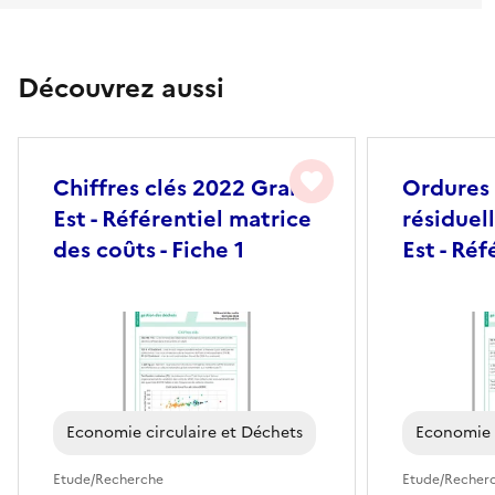
Découvrez aussi
favorite
Chiffres clés 2022 Grand
Ordures
Est - Référentiel matrice
résiduel
des coûts - Fiche 1
Est - Réf
des coûts
Economie circulaire et Déchets
Economie c
Etude/Recherche
Etude/Recher