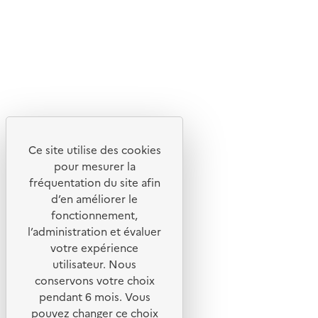
Flux RSS
Lettres d'information de l'ADEME
X
Linkedin
Instagram
Youtube
Ce site utilise des cookies
Liens utiles
pour mesurer la
Portail de signalement
fréquentation du site afin
d’en améliorer le
Foire aux questions
fonctionnement,
Formulaire de contact
l’administration et évaluer
Presse
votre expérience
utilisateur. Nous
conservons votre choix
pendant 6 mois. Vous
pouvez changer ce choix