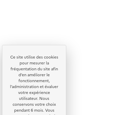
© 2026 ADEME - Tous droits réservés
Ce site internet est pensé et développé avec un objectif
d'écoconception.
Ce site utilise des cookies
En savoir plus sur l'écoconception du site
pour mesurer la
fréquentation du site afin
Suivez-nous
d’en améliorer le
Flux RSS
fonctionnement,
Lettres d'information de l'ADEME
l’administration et évaluer
votre expérience
X
utilisateur. Nous
Linkedin
conservons votre choix
pendant 6 mois. Vous
Instagram