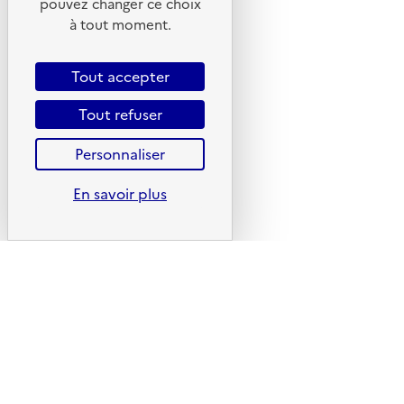
pouvez changer ce choix
Youtube
à tout moment.
Liens utiles
Tout accepter
Portail de signalement
Foire aux questions
Tout refuser
Formulaire de contact
Personnaliser
Presse
En savoir plus
Plan du site
Mentions légales
CGU
CGV
Politique des cookies