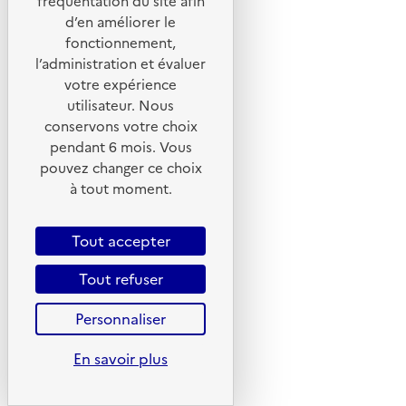
fréquentation du site afin
X
d’en améliorer le
Linkedin
fonctionnement,
l’administration et évaluer
Instagram
votre expérience
Youtube
utilisateur. Nous
conservons votre choix
Liens utiles
pendant 6 mois. Vous
pouvez changer ce choix
Portail de signalement
à tout moment.
Foire aux questions
Formulaire de contact
Tout accepter
Presse
Tout refuser
Personnaliser
Plan du site
En savoir plus
Mentions légales