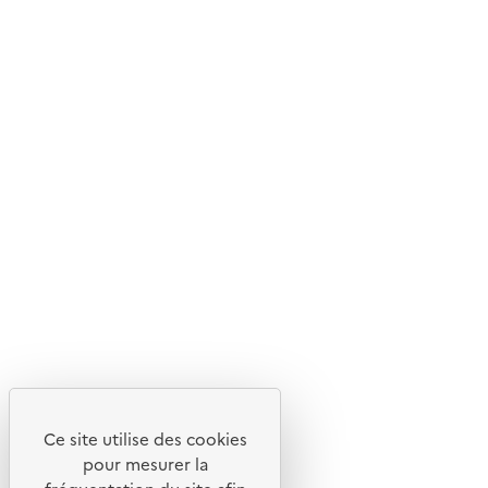
© 2026 ADEME - Tous droits réservés
Ce site internet est pensé et développé avec un objectif
d'écoconception.
En savoir plus sur l'écoconception du site
Suivez-nous
Flux RSS
Ce site utilise des cookies
Lettres d'information de l'ADEME
pour mesurer la