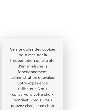
Lettres d'information de l'ADEME
X
Linkedin
Instagram
Youtube
Ce site utilise des cookies
Liens utiles
pour mesurer la
Portail de signalement
fréquentation du site afin
d’en améliorer le
Foire aux questions
fonctionnement,
Formulaire de contact
l’administration et évaluer
Presse
votre expérience
utilisateur. Nous
conservons votre choix
pendant 6 mois. Vous
pouvez changer ce choix
Plan du site