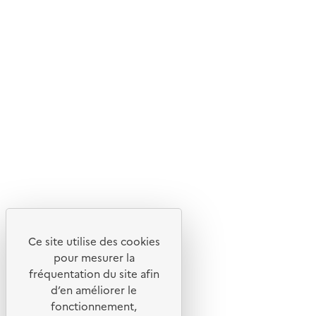
d'écoconception.
En savoir plus sur l'écoconception du site
Suivez-nous
Flux RSS
Lettres d'information de l'ADEME
X
Linkedin
Instagram
Youtube
Ce site utilise des cookies
Liens utiles
pour mesurer la
Portail de signalement
fréquentation du site afin
d’en améliorer le
Foire aux questions
fonctionnement,
Formulaire de contact