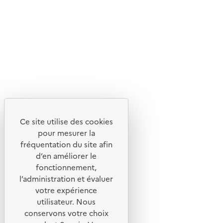
Suivez-nous
Flux RSS
Lettres d'information de l'ADEME
X
Linkedin
Instagram
Youtube
Ce site utilise des cookies
Liens utiles
pour mesurer la
Portail de signalement
fréquentation du site afin
d’en améliorer le
Foire aux questions
fonctionnement,
Formulaire de contact
l’administration et évaluer
Presse
votre expérience
utilisateur. Nous
conservons votre choix