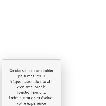
En savoir plus sur l'écoconception du site
Suivez-nous
Flux RSS
Lettres d'information de l'ADEME
X
Linkedin
Instagram
Youtube
Ce site utilise des cookies
Liens utiles
pour mesurer la
Portail de signalement
fréquentation du site afin
d’en améliorer le
Foire aux questions
fonctionnement,
Formulaire de contact
l’administration et évaluer
Presse
votre expérience