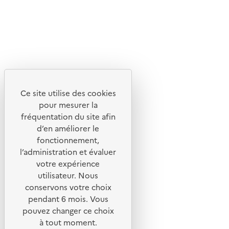
Lettres d'information de l'ADEME
X
Linkedin
Instagram
Youtube
Ce site utilise des cookies
Liens utiles
pour mesurer la
Portail de signalement
fréquentation du site afin
d’en améliorer le
Foire aux questions
fonctionnement,
Formulaire de contact
l’administration et évaluer
Presse
votre expérience
utilisateur. Nous
conservons votre choix
pendant 6 mois. Vous
pouvez changer ce choix
Plan du site
à tout moment.