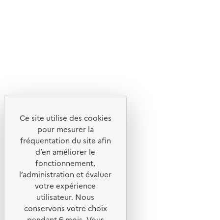
Suivez-nous
Flux RSS
Lettres d'information de l'ADEME
X
Linkedin
Instagram
Youtube
Ce site utilise des cookies
Liens utiles
pour mesurer la
Portail de signalement
fréquentation du site afin
d’en améliorer le
Foire aux questions
fonctionnement,
Formulaire de contact
l’administration et évaluer
Presse
votre expérience
utilisateur. Nous
conservons votre choix
pendant 6 mois. Vous