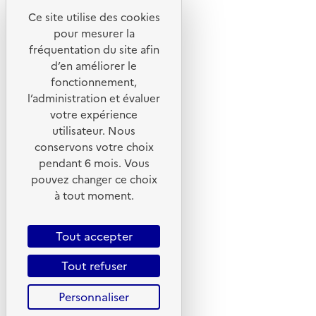
Ce site utilise des cookies
Liens utiles
pour mesurer la
Portail de signalement
fréquentation du site afin
d’en améliorer le
Foire aux questions
fonctionnement,
Formulaire de contact
l’administration et évaluer
Presse
votre expérience
utilisateur. Nous
conservons votre choix
pendant 6 mois. Vous
pouvez changer ce choix
Plan du site
à tout moment.
Mentions légales
CGU
Tout accepter
CGV
Tout refuser
Politique des cookies
Personnaliser
Données personnelles