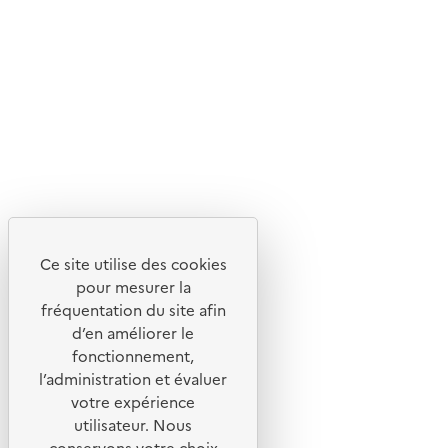
Suivez-nous
Flux RSS
Lettres d'information de l'ADEME
X
Linkedin
Instagram
Youtube
Ce site utilise des cookies
Liens utiles
pour mesurer la
Portail de signalement
fréquentation du site afin
d’en améliorer le
Foire aux questions
fonctionnement,
Formulaire de contact
l’administration et évaluer
Presse
votre expérience
utilisateur. Nous