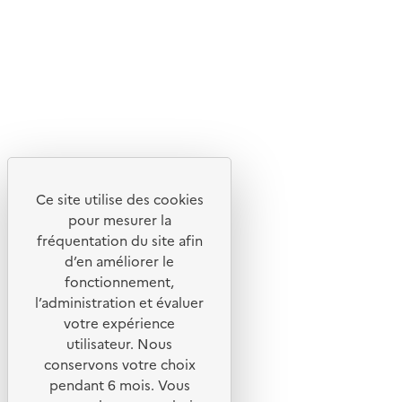
Flux RSS
Lettres d'information de l'ADEME
X
Linkedin
Instagram
Youtube
Ce site utilise des cookies
Liens utiles
pour mesurer la
Portail de signalement
fréquentation du site afin
d’en améliorer le
Foire aux questions
fonctionnement,
Formulaire de contact
l’administration et évaluer
Presse
votre expérience
utilisateur. Nous
conservons votre choix
pendant 6 mois. Vous