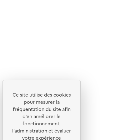
En savoir plus sur l'écoconception du site
Suivez-nous
Flux RSS
Lettres d'information de l'ADEME
X
Linkedin
Instagram
Youtube
Ce site utilise des cookies
Liens utiles
pour mesurer la
Portail de signalement
fréquentation du site afin
d’en améliorer le
Foire aux questions
fonctionnement,
Formulaire de contact
l’administration et évaluer
Presse
votre expérience