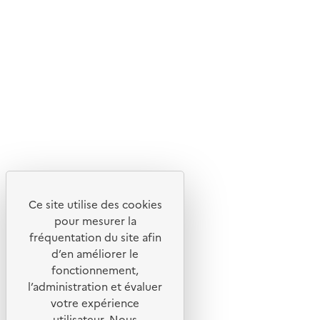
En savoir plus sur l'écoconception du site
Suivez-nous
Flux RSS
Lettres d'information de l'ADEME
X
Linkedin
Instagram
Youtube
Ce site utilise des cookies
Liens utiles
pour mesurer la
Portail de signalement
fréquentation du site afin
d’en améliorer le
Foire aux questions
fonctionnement,
Formulaire de contact
l’administration et évaluer
Presse
votre expérience
utilisateur. Nous