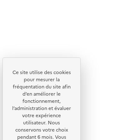
Flux RSS
Lettres d'information de l'ADEME
X
Linkedin
Instagram
Youtube
Ce site utilise des cookies
Liens utiles
pour mesurer la
Portail de signalement
fréquentation du site afin
d’en améliorer le
Foire aux questions
fonctionnement,
Formulaire de contact
l’administration et évaluer
Presse
votre expérience
utilisateur. Nous
conservons votre choix
pendant 6 mois. Vous