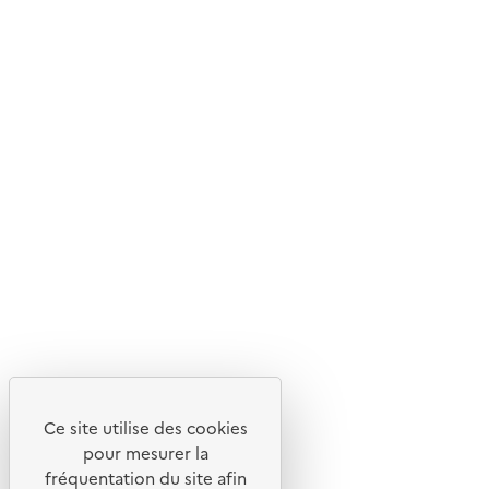
Ce site internet est pensé et développé avec un objectif
d'écoconception.
En savoir plus sur l'écoconception du site
Suivez-nous
Flux RSS
Lettres d'information de l'ADEME
X
Linkedin
Instagram
Youtube
Ce site utilise des cookies
Liens utiles
pour mesurer la
Portail de signalement
fréquentation du site afin