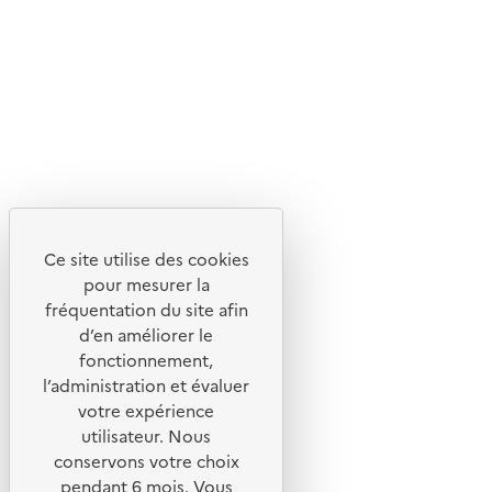
Suivez-nous
Flux RSS
Lettres d'information de l'ADEME
X
Linkedin
Instagram
Youtube
Ce site utilise des cookies
Liens utiles
pour mesurer la
Portail de signalement
fréquentation du site afin
d’en améliorer le
Foire aux questions
fonctionnement,
Formulaire de contact
l’administration et évaluer
Presse
votre expérience
utilisateur. Nous
conservons votre choix
pendant 6 mois. Vous