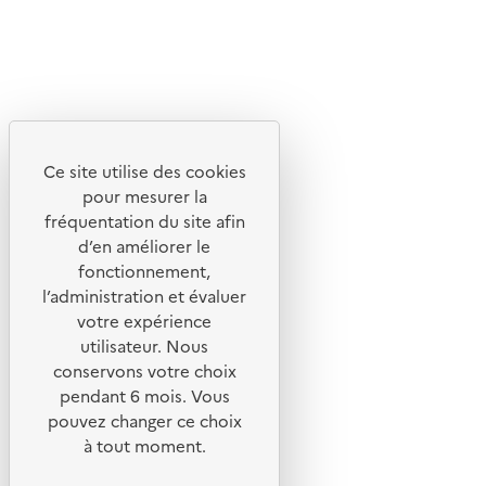
X
Linkedin
Instagram
Youtube
Ce site utilise des cookies
Liens utiles
pour mesurer la
Portail de signalement
fréquentation du site afin
d’en améliorer le
Foire aux questions
fonctionnement,
Formulaire de contact
l’administration et évaluer
Presse
votre expérience
utilisateur. Nous
conservons votre choix
pendant 6 mois. Vous
pouvez changer ce choix
Plan du site
à tout moment.
Mentions légales