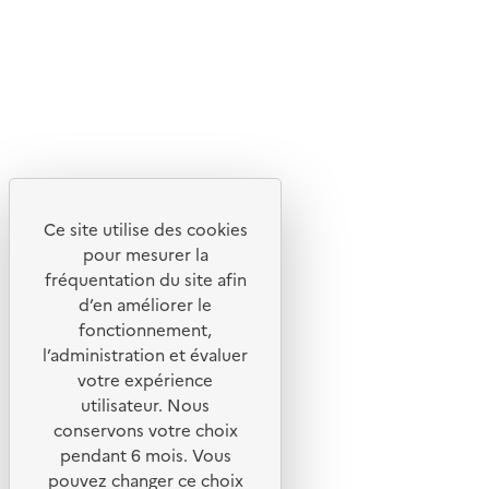
Flux RSS
Lettres d'information de l'ADEME
X
Linkedin
Instagram
Youtube
Ce site utilise des cookies
Liens utiles
pour mesurer la
Portail de signalement
fréquentation du site afin
d’en améliorer le
Foire aux questions
fonctionnement,
Formulaire de contact
l’administration et évaluer
Presse
votre expérience
utilisateur. Nous
conservons votre choix
pendant 6 mois. Vous
pouvez changer ce choix