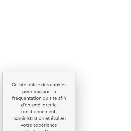
En savoir plus sur l'écoconception du site
Suivez-nous
Flux RSS
Lettres d'information de l'ADEME
X
Linkedin
Instagram
Youtube
Ce site utilise des cookies
Liens utiles
pour mesurer la
Portail de signalement
fréquentation du site afin
d’en améliorer le
Foire aux questions
fonctionnement,
Formulaire de contact
l’administration et évaluer
Presse
votre expérience