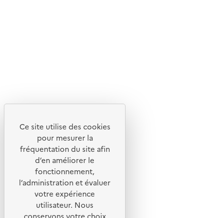
Suivez-nous
Flux RSS
Lettres d'information de l'ADEME
X
Linkedin
Instagram
Youtube
Ce site utilise des cookies
Liens utiles
pour mesurer la
Portail de signalement
fréquentation du site afin
d’en améliorer le
Foire aux questions
fonctionnement,
Formulaire de contact
l’administration et évaluer
Presse
votre expérience
utilisateur. Nous
conservons votre choix