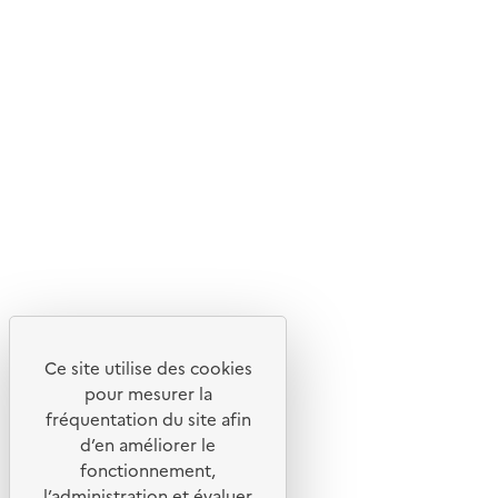
d'écoconception.
En savoir plus sur l'écoconception du site
Suivez-nous
Flux RSS
Lettres d'information de l'ADEME
X
Linkedin
Instagram
Youtube
Ce site utilise des cookies
Liens utiles
pour mesurer la
Portail de signalement
fréquentation du site afin
d’en améliorer le
Foire aux questions
fonctionnement,
Formulaire de contact
l’administration et évaluer