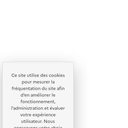
Suivez-nous
Flux RSS
Lettres d'information de l'ADEME
X
Linkedin
Instagram
Youtube
Ce site utilise des cookies
Liens utiles
pour mesurer la
Portail de signalement
fréquentation du site afin
d’en améliorer le
Foire aux questions
fonctionnement,
Formulaire de contact
l’administration et évaluer
Presse
votre expérience
utilisateur. Nous
conservons votre choix