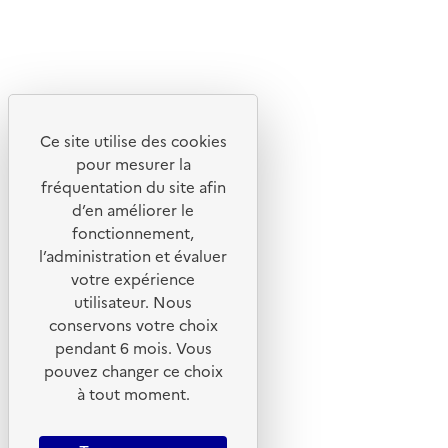
X
Linkedin
Instagram
Youtube
Ce site utilise des cookies
Liens utiles
pour mesurer la
Portail de signalement
fréquentation du site afin
d’en améliorer le
Foire aux questions
fonctionnement,
Formulaire de contact
l’administration et évaluer
Presse
votre expérience
utilisateur. Nous
conservons votre choix
pendant 6 mois. Vous
pouvez changer ce choix
Plan du site
à tout moment.
Mentions légales
CGU