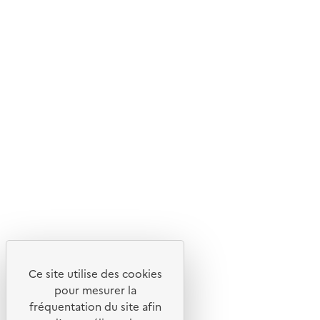
Ce site internet est pensé et développé avec un objectif
d'écoconception.
En savoir plus sur l'écoconception du site
Suivez-nous
Flux RSS
Lettres d'information de l'ADEME
X
Linkedin
Instagram
Youtube
Ce site utilise des cookies
Liens utiles
pour mesurer la
Portail de signalement
fréquentation du site afin