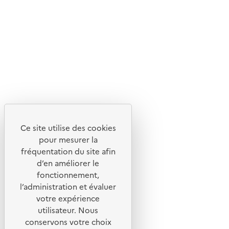
Suivez-nous
Flux RSS
Lettres d'information de l'ADEME
X
Linkedin
Instagram
Youtube
Ce site utilise des cookies
Liens utiles
pour mesurer la
Portail de signalement
fréquentation du site afin
d’en améliorer le
Foire aux questions
fonctionnement,
Formulaire de contact
l’administration et évaluer
Presse
votre expérience
utilisateur. Nous
conservons votre choix