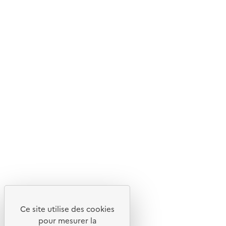
Mis en ligne le : 30/10/2025
Livraison gratuite
Livraison entre 3 et 5 jours
Découvrez
Notre site
Ce site utilise des cookies
pour mesurer la