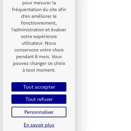
pour mesurer la
Portail de signalement
fréquentation du site afin
d’en améliorer le
Foire aux questions
fonctionnement,
Formulaire de contact
l’administration et évaluer
Presse
votre expérience
utilisateur. Nous
conservons votre choix
pendant 6 mois. Vous
pouvez changer ce choix
Plan du site
à tout moment.
Mentions légales
CGU
Tout accepter
CGV
Tout refuser
Politique des cookies
Personnaliser
Données personnelles
Accessibilité : non conforme
En savoir plus