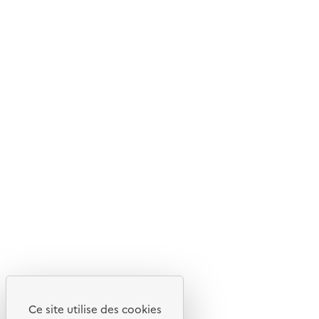
© 2026 ADEME - Tous droits réservés
Ce site internet est pensé et développé avec un objectif
d'écoconception.
En savoir plus sur l'écoconception du site
Suivez-nous
Flux RSS
Lettres d'information de l'ADEME
X
Linkedin
Instagram
Youtube
Ce site utilise des cookies
Liens utiles