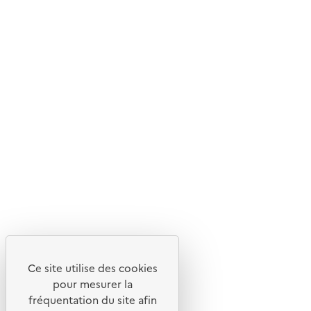
Ce site internet est pensé et développé avec un objectif
d'écoconception.
En savoir plus sur l'écoconception du site
Suivez-nous
Flux RSS
Lettres d'information de l'ADEME
X
Linkedin
Instagram
Youtube
Ce site utilise des cookies
Liens utiles
pour mesurer la
Portail de signalement
fréquentation du site afin