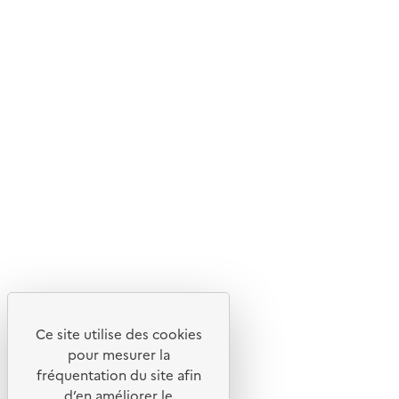
Ce site internet est pensé et développé avec un objectif
d'écoconception.
En savoir plus sur l'écoconception du site
Suivez-nous
Flux RSS
Lettres d'information de l'ADEME
X
Linkedin
Instagram
Youtube
Ce site utilise des cookies
Liens utiles
pour mesurer la
Portail de signalement
fréquentation du site afin
d’en améliorer le
Foire aux questions