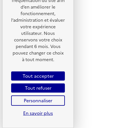
fréquentation du site afin
Portail de signalement
d’en améliorer le
Foire aux questions
fonctionnement,
Formulaire de contact
l’administration et évaluer
votre expérience
Presse
utilisateur. Nous
conservons votre choix
pendant 6 mois. Vous
pouvez changer ce choix
Plan du site
à tout moment.
Mentions légales
Tout accepter
CGU
CGV
Tout refuser
Politique des cookies
Personnaliser
Données personnelles
Accessibilité : non conforme
En savoir plus
Gestion des cookies