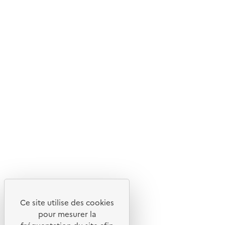
© 2026 ADEME - Tous droits réservés
Ce site internet est pensé et développé avec un objectif
d'écoconception.
En savoir plus sur l'écoconception du site
Suivez-nous
Flux RSS
Lettres d'information de l'ADEME
X
Linkedin
Instagram
Youtube
Ce site utilise des cookies
Liens utiles
pour mesurer la