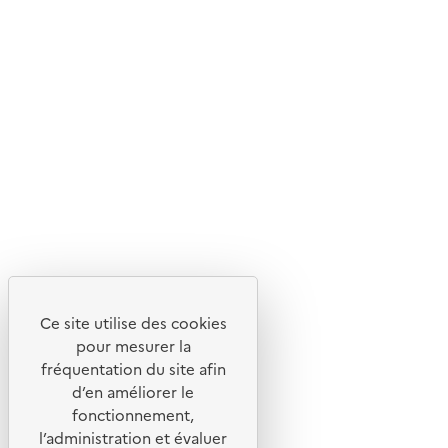
© 2026 ADEME - Tous droits réservés
Ce site internet est pensé et développé avec un objectif
d'écoconception.
En savoir plus sur l'écoconception du site
Suivez-nous
Flux RSS
Lettres d'information de l'ADEME
Ce site utilise des cookies
X
pour mesurer la
Linkedin
fréquentation du site afin
Instagram
d’en améliorer le
fonctionnement,
Youtube
l’administration et évaluer