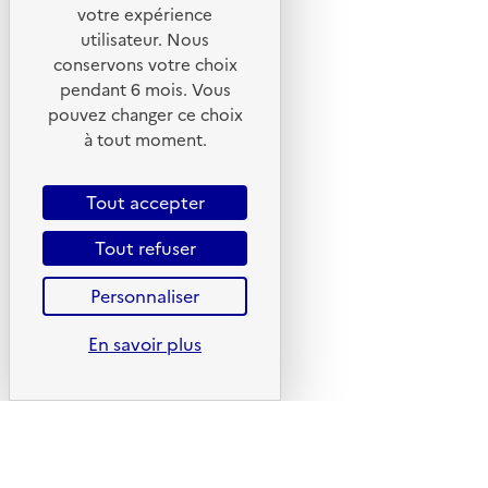
votre expérience
Liens utiles
utilisateur. Nous
Portail de signalement
conservons votre choix
pendant 6 mois. Vous
Foire aux questions
pouvez changer ce choix
Formulaire de contact
à tout moment.
Presse
Tout accepter
Tout refuser
Plan du site
Personnaliser
Mentions légales
En savoir plus
CGU
CGV
Politique des cookies
Données personnelles
Accessibilité : non conforme