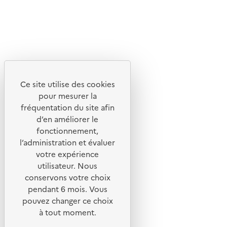
© 2026 ADEME - Tous droits réservés
Ce site internet est pensé et développé avec un objectif
d'écoconception.
Ce site utilise des cookies
En savoir plus sur l'écoconception du site
pour mesurer la
fréquentation du site afin
Suivez-nous
d’en améliorer le
Flux RSS
fonctionnement,
Lettres d'information de l'ADEME
l’administration et évaluer
votre expérience
X
utilisateur. Nous
Linkedin
conservons votre choix
pendant 6 mois. Vous
Instagram
pouvez changer ce choix
Youtube
à tout moment.