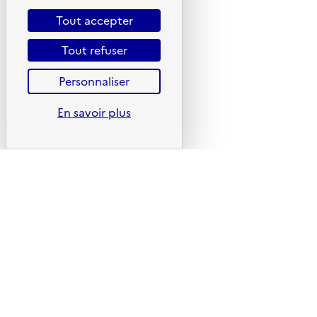
Liens utiles
Tout accepter
Portail de signalement
Foire aux questions
Tout refuser
Formulaire de contact
Personnaliser
Presse
En savoir plus
Plan du site
Mentions légales
CGU
CGV
Politique des cookies
Données personnelles
Accessibilité : non conforme