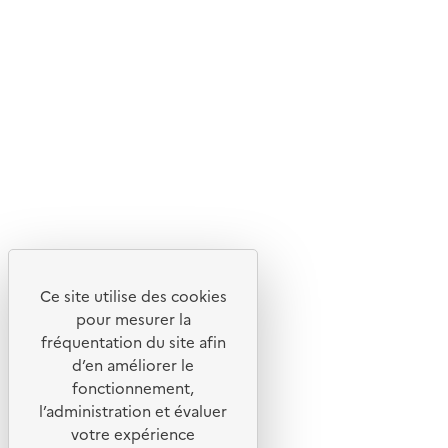
En savoir plus sur l'écoconception du site
Suivez-nous
Flux RSS
Lettres d'information de l'ADEME
X
Linkedin
Instagram
Youtube
Ce site utilise des cookies
Liens utiles
pour mesurer la
Portail de signalement
fréquentation du site afin
d’en améliorer le
Foire aux questions
fonctionnement,
Formulaire de contact
l’administration et évaluer
Presse
votre expérience