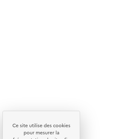
Ce site internet est pensé et développé avec un objectif
d'écoconception.
En savoir plus sur l'écoconception du site
Suivez-nous
Flux RSS
Lettres d'information de l'ADEME
X
Linkedin
Instagram
Youtube
Ce site utilise des cookies
Liens utiles
pour mesurer la
Portail de signalement