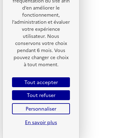
fréquentation du site afin
d’en améliorer le
Foire aux questions
fonctionnement,
Formulaire de contact
l’administration et évaluer
Presse
votre expérience
utilisateur. Nous
conservons votre choix
pendant 6 mois. Vous
pouvez changer ce choix
Plan du site
à tout moment.
Mentions légales
CGU
Tout accepter
CGV
Tout refuser
Politique des cookies
Personnaliser
Données personnelles
Accessibilité : non conforme
En savoir plus
Gestion des cookies